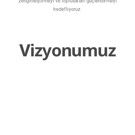
zenginleştirmeyi ve toplulukları güçlendirmeyi
hedefliyoruz.
Vizyonumuz
BAŞAR Group’ta vizyonumuz, sürdürülebilir üretim ve
inşaat çözümlerinde mükemmelliğin sınırlarını yeniden
tanımlamaktır. Sadece bugünün ihtiyaçlarını karşılamakla
kalmayıp aynı zamanda yarının zorluklarını da öngören
yenilikçi ürün ve hizmetlerin önde gelen sağlayıcısı
olarak küresel olarak tanınmayı hedefliyoruz. Kaliteye,
yeniliğe ve çevresel sorumluluğa olan amansız
bağlılığımızla, olumlu değişime ilham vermeyi, refahı
teşvik etmeyi ve dünyada kalıcı bir etki bırakmayı